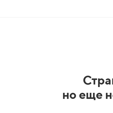
Стра
но еще н