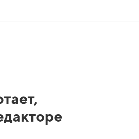
тает,
редакторе