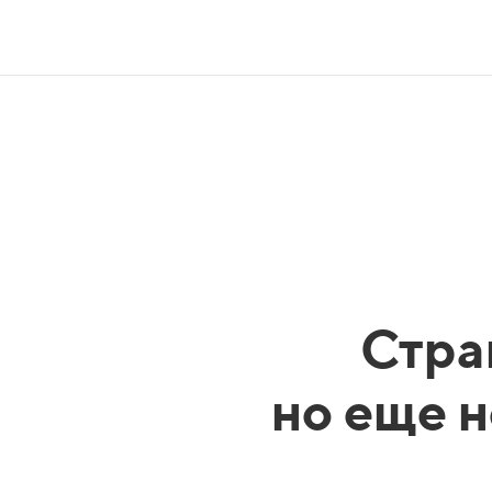
Стра
но еще н